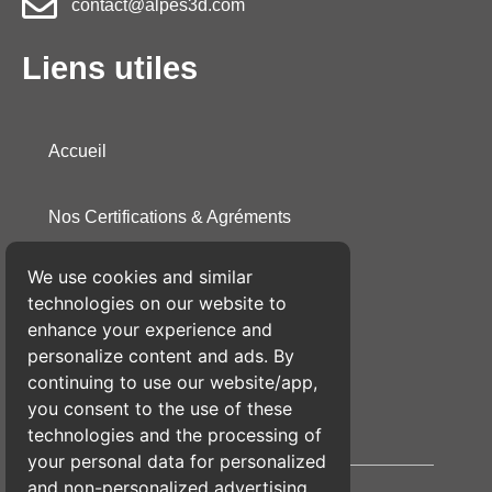
contact@alpes3d.com
Liens utiles
Accueil
Nos Certifications & Agréments
We use cookies and similar
Conditions Générales de Vente
technologies on our website to
enhance your experience and
Politique de Confidentialité
personalize content and ads. By
continuing to use our website/app,
you consent to the use of these
Mentions Légales
technologies and the processing of
your personal data for personalized
and non-personalized advertising.