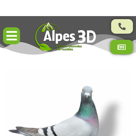
4,8/5 sur plus de 400 avis



certifiés

