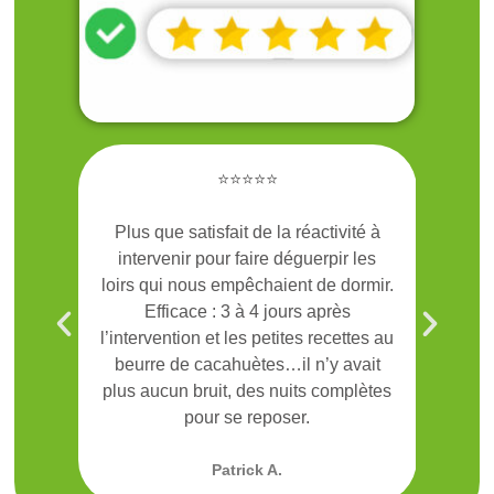
⭐⭐⭐⭐⭐
ve et
Plus que satisfait de la réactivité à
Ge
intervenir pour faire déguerpir les
frel
loirs qui nous empêchaient de dormir.
On a
Efficace : 3 à 4 jours après
par G
l’intervention et les petites recettes au
Méri
beurre de cacahuètes…il n’y avait
plus aucun bruit, des nuits complètes
pour se reposer.
Patrick A.