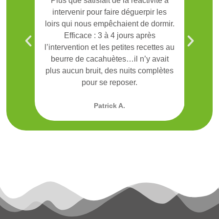
ve et
Plus que satisfait de la réactivité à
Ge
intervenir pour faire déguerpir les
frel
loirs qui nous empêchaient de dormir.
On a
Efficace : 3 à 4 jours après
par G
l’intervention et les petites recettes au
Méri
beurre de cacahuètes…il n’y avait
plus aucun bruit, des nuits complètes
pour se reposer.
Patrick A.