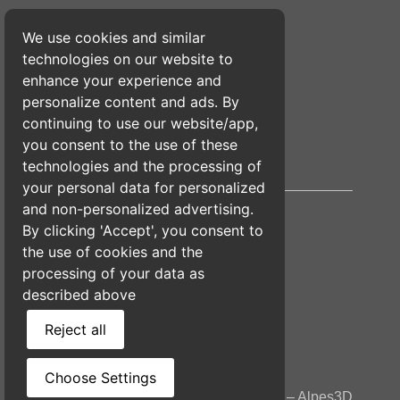
We use cookies and similar
Conditions Générales de Vente
technologies on our website to
enhance your experience and
Politique de Confidentialité
personalize content and ads. By
continuing to use our website/app,
you consent to the use of these
Mentions Légales
technologies and the processing of
your personal data for personalized
and non-personalized advertising.
By clicking 'Accept', you consent to
the use of cookies and the
processing of your data as
described above
Reject all
Choose Settings
Copyright © 2026 – Tout droit réservé – Alpes3D