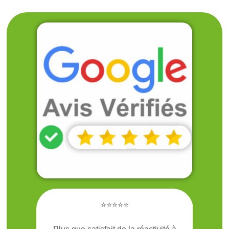
Avantages :
• Suivi téléphonique et ré-intervention si
nécessaire
• Garantie de résultats pour nos contrats
• Explications et recommandations
⭐⭐⭐⭐⭐