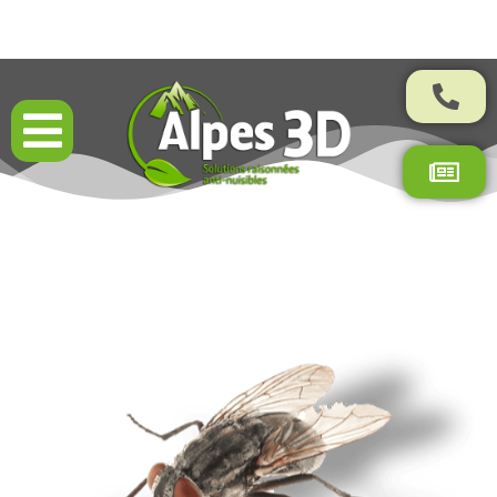
4,8/5 sur plus de 400 avis



certifiés

