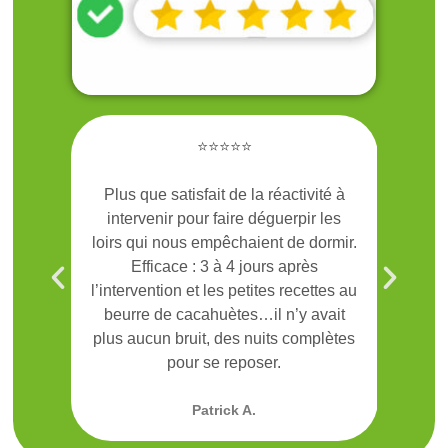
⭐⭐⭐⭐⭐
 réactivité à
Gestion sans stress d’un nid de
éguerpir les
frelons dans notre volet de chambre
nt de dormir.
On a été rassurés et très bien servi
rs après
par Geoffrey d’une grande efficacité.
tes recettes au
Mérite d’être signalé pour la qualité
il n’y avait
de l’intervention.
its complètes
er.
Herve L.