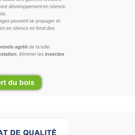
leur développement en silence.
ble.
hages peuvent se propager et
son en silence en fond des
onnels agréé
de la lutte
festation
, éliminer les
insectes
rt du bois