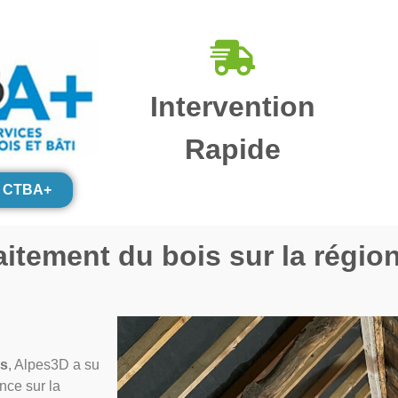
Intervention
Rapide
on CTBA+
aitement du bois sur la régio
is
, Alpes3D a su
nce sur la