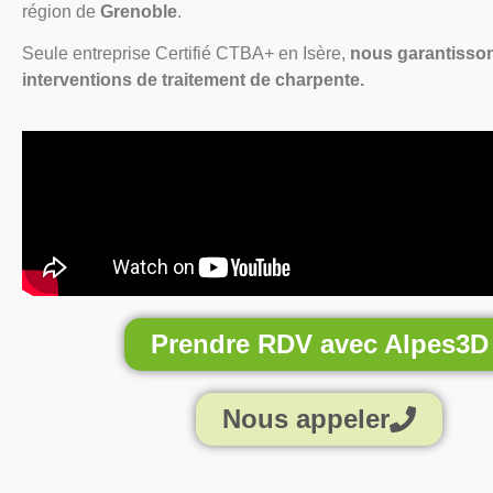
région de
Grenoble
.
Seule entreprise Certifié CTBA+ en Isère,
nous garantisso
interventions de traitement de charpente.
Prendre RDV avec Alpes3D
Nous appeler