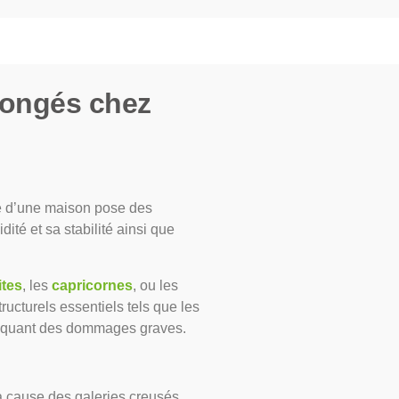
rongés chez
re d’une maison pose des
dité et sa stabilité ainsi que
ites
, les
capricornes
, ou les
ructurels essentiels tels que les
ovoquant des dommages graves.
à cause des galeries creusés.