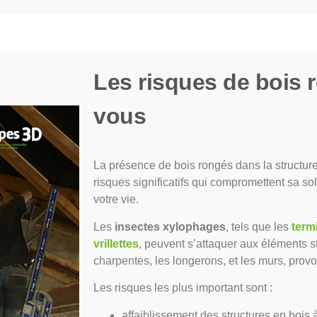
Les risques de bois 
vous
La présence de bois rongés dans la structu
risques significatifs qui compromettent sa soli
votre vie.
Les
insectes xylophages
, tels que les
term
vrillettes
, peuvent s’attaquer aux éléments st
charpentes, les longerons, et les murs, pr
Les risques les plus important sont :
affaiblissement des structures en bois 