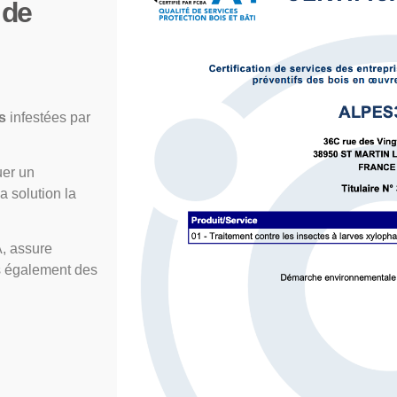
 de
es
infestées par
uer un
a solution la
A, assure
s également des