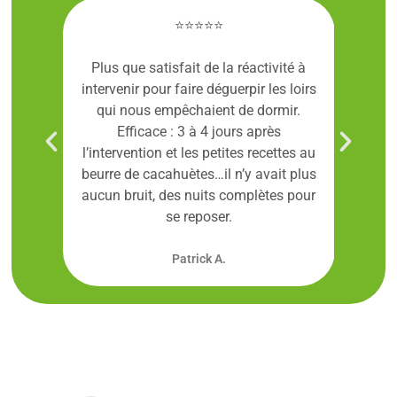
⭐⭐⭐⭐⭐
ve et
Plus que satisfait de la réactivité à
Ge
intervenir pour faire déguerpir les loirs
frel
qui nous empêchaient de dormir.
On a é
Efficace : 3 à 4 jours après
Geo
l’intervention et les petites recettes au
Mérite
beurre de cacahuètes…il n’y avait plus
aucun bruit, des nuits complètes pour
se reposer.
Patrick A.