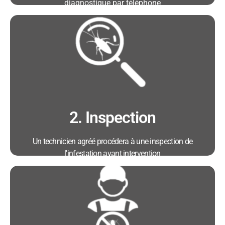
diagnostique par téléphone
Avantages :
• Télé-technicien disponible 6j/7 de 8h30 à
18h30 la semaine et 9h00 à 16h00 le samedi
• Prise de rendez-vous immédiate
• Proposition d'un tarif transparent
2. Inspection
Un technicien agréé procédera à une inspection de
l'infestation avant intervention
Avantages :