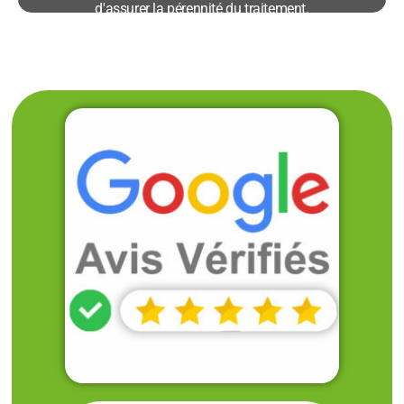
d'assurer la pérennité du traitement.
Avantages :
• Suivi téléphonique et ré-intervention si
nécessaire
• Garantie de résultats pour nos contrats
• Explications et recommandations