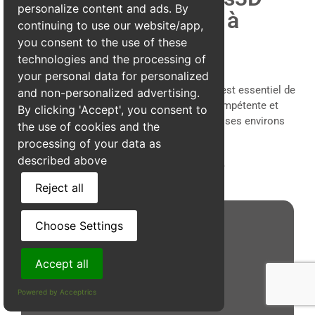
personalize content and ads. By
pour une dératisation à
continuing to use our website/app,
Chalon
you consent to the use of these
technologies and the processing of
your personal data for personalized
Face à une infestation de rats ou de
souris
, il est essentiel de
and non-personalized advertising.
faire appel à une entreprise de
dératisation
compétente et
By clicking 'Accept', you consent to
réactive.
Alpes3D
est la référence à Chalon et ses environs
the use of cookies and the
pour l’éradication efficace des nuisibles.
processing of your data as
described above
Un processus d'intervention simple
Reject all
Choose Settings
Accept all
Powered by Acceptrics