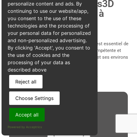
Pourquoi choisir Alpes3D
personalize content and ads. By
pour une dératisation à
continuing to use our website/app,
you consent to the use of these
Colombe
technologies and the processing of
your personal data for personalized
and non-personalized advertising.
Face à une infestation de rats ou de
souris
, il est essentiel de
By clicking 'Accept', you consent to
faire appel à une entreprise de
dératisation
compétente et
the use of cookies and the
réactive.
Alpes3D
est la référence à Colombe et ses environs
processing of your data as
pour l’éradication efficace des nuisibles.
described above
Un processus d'intervention simple
Reject all
Choose Settings
Accept all
Powered by Acceptrics