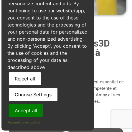
personalize content and ads. By
continuing to use our website/app,
you consent to the use of these
technologies and the processing of
your personal data for personalized
and non-personalized advertising.
Pourquoi choisir Alpes3D
By clicking 'Accept', you consent to
pour une dératisation à
the use of cookies and the
Hières-sur-Amby
processing of your data as
described above
Reject all
Face à une infestation de rats ou de
souris
, il est essentiel de
faire appel à une entreprise de
dératisation
compétente et
Choose Settings
réactive.
Alpes3D
est la référence à Hières-sur-Amby et ses
environs pour l’éradication efficace des nuisibles.
Accept all
Un processus d'intervention simple
Powered by Acceptrics