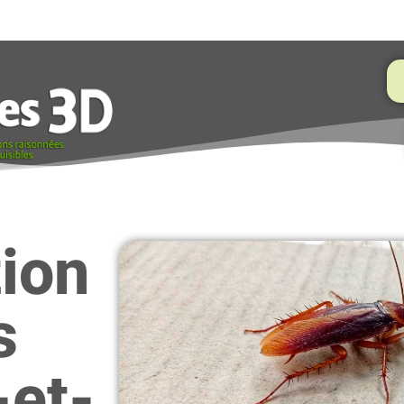
tion
s
-et-