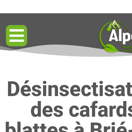
Désinsectisa
des cafard
blattes à Brié