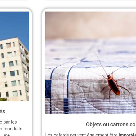
és
e par les
Objets ou cartons c
les conduits
Les cafards peuvent également être
importés
s
, une