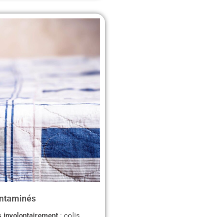
ontaminés
 involontairement
: colis,