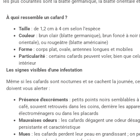
les plus courantes sont la blatte germanique, la blatte orientale e
À quoi ressemble un cafard ?
Taille
: de 1,2 cm à 4 cm selon l’espèce
Couleur
: brun clair (blatte germanique), brun foncé à noir 
orientale), ou rougeâtre (blatte américaine)
Forme
: corps plat, ovale, antennes longues et mobiles
Particularité
: certains cafards peuvent voler, bien que cela
intérieur
Les signes visibles d’une infestation
Même si les cafards sont nocturnes et se cachent la journée, ce
doivent vous alerter :
Présence
d’excréments
: petits points noirs semblables 
café, souvent retrouvés dans les coins, derrière les appare
électroménagers ou dans les placards
Mauvaises odeurs
: les cafards dégagent une odeur désag
persistante et caractéristique
Mues
: les cafards perdent leur peau en grandissant ; on p