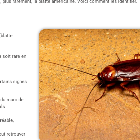
t, plus rarement, la blatte américaine. Voici comment les identifier.
(blatte
 soit rare en
rtains signes
à du marc de
ils
réable,
eut retrouver