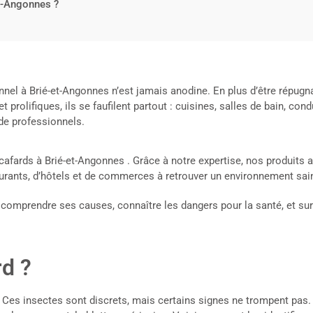
et-Angonnes ?
nnel à Brié-et-Angonnes n’est jamais anodine. En plus d’être répugn
t prolifiques, ils se faufilent partout : cuisines, salles de bain, co
e de professionnels.
fards à Brié-et-Angonnes . Grâce à notre expertise, nos produits 
urants, d’hôtels et de commerces à retrouver un environnement sain
comprendre ses causes, connaître les dangers pour la santé, et surt
d ?
. Ces insectes sont discrets, mais certains signes ne trompent pas.