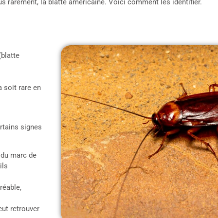
lus rarement, la blatte américaine. Voici comment les identifier.
(blatte
 soit rare en
rtains signes
à du marc de
ils
réable,
eut retrouver