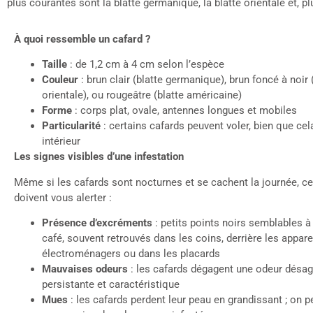
plus courantes sont la blatte germanique, la blatte orientale et, p
À quoi ressemble un cafard ?
Taille
: de 1,2 cm à 4 cm selon l’espèce
Couleur
: brun clair (blatte germanique), brun foncé à noir 
orientale), ou rougeâtre (blatte américaine)
Forme
: corps plat, ovale, antennes longues et mobiles
Particularité
: certains cafards peuvent voler, bien que cela
intérieur
Les signes visibles d’une infestation
Même si les cafards sont nocturnes et se cachent la journée, ce
doivent vous alerter :
Présence
d’excréments
: petits points noirs semblables 
café, souvent retrouvés dans les coins, derrière les appare
électroménagers ou dans les placards
Mauvaises odeurs
: les cafards dégagent une odeur désag
persistante et caractéristique
Mues
: les cafards perdent leur peau en grandissant ; on p