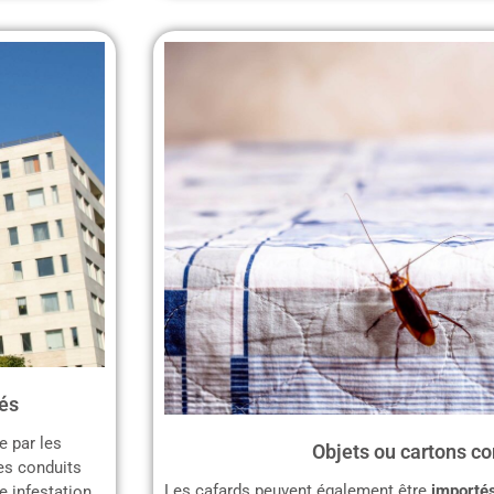
és
e par les
Objets ou cartons c
les conduits
Les cafards peuvent également être
importés
ne infestation