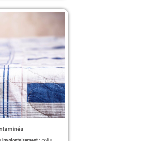
ontaminés
 involontairement
: colis,