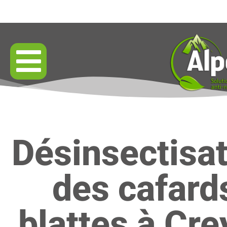
Désinsectisa
des cafard
blattes à Cre