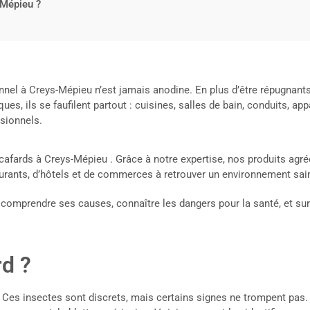
-Mépieu ?
nnel à Creys-Mépieu n’est jamais anodine. En plus d’être répugnants
iques, ils se faufilent partout : cuisines, salles de bain, conduits, 
ssionnels.
fards à Creys-Mépieu . Grâce à notre expertise, nos produits agré
urants, d’hôtels et de commerces à retrouver un environnement sain
comprendre ses causes, connaître les dangers pour la santé, et surt
d ?
. Ces insectes sont discrets, mais certains signes ne trompent pas