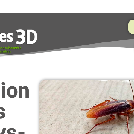
tion
s
ys-