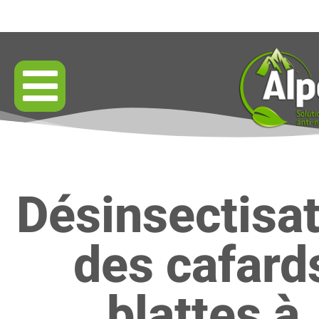
Résultats garantis par contrat
Désinsectisa
des cafard
blattes à