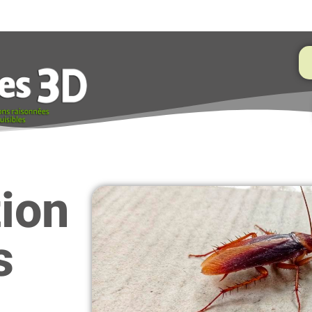
tion
s