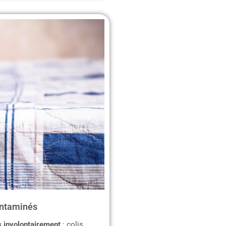
ontaminés
 involontairement
: colis,