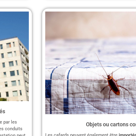
és
e par les
Objets ou cartons c
les conduits
Les cafards peuvent également être
importés
festation peut