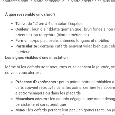
courantes sont la blatte germanique, la blatte orientale et, plus r
À quoi ressemble un cafard ?
Taille
: de 1,2 cm à 4 cm selon l’espèce
Couleur
: brun clair (blatte germanique), brun foncé à noir 
orientale), ou rougeâtre (blatte américaine)
Forme
: corps plat, ovale, antennes longues et mobiles
Particularité
: certains cafards peuvent voler, bien que cela
intérieur
Les signes visibles d’une infestation
Même si les cafards sont nocturnes et se cachent la journée, ce
doivent vous alerter :
Présence
d’excréments
: petits points noirs semblables 
café, souvent retrouvés dans les coins, derrière les appare
électroménagers ou dans les placards
Mauvaises odeurs
: les cafards dégagent une odeur désag
persistante et caractéristique
Mues
: les cafards perdent leur peau en grandissant ; on p