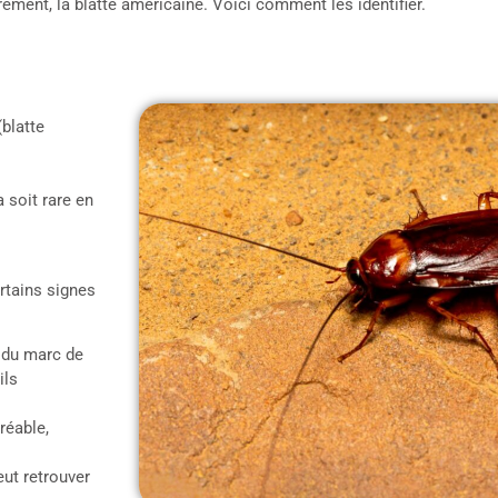
arement, la blatte américaine. Voici comment les identifier.
(blatte
 soit rare en
rtains signes
à du marc de
ils
réable,
eut retrouver