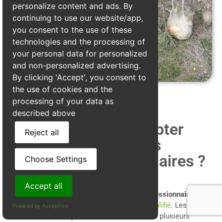
personalize content and ads. By
continuing to use our website/app,
you consent to the use of these
technologies and the processing of
your personal data for personalized
and non-personalized advertising.
By clicking 'Accept', you consent to
the use of cookies and the
processing of your data as
described above
Quels prix faut il compter
Reject all
pour le traitement des
chenilles processionnaires ?
Choose Settings
Accept all
Pour éliminer efficacement les
chenilles processionnaires
, il est
impératif de
faire appel à un professionnel qualifié
. Les tarifs
Powered by Acceptrics
des traitements à Agnin varient en fonction de plusieurs