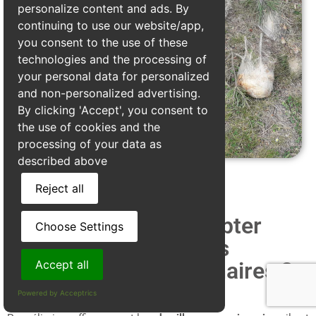
personalize content and ads. By
continuing to use our website/app,
you consent to the use of these
technologies and the processing of
your personal data for personalized
and non-personalized advertising.
By clicking 'Accept', you consent to
the use of cookies and the
processing of your data as
described above
Reject all
Quels prix faut il compter
Choose Settings
pour le traitement des
chenilles processionnaires ?
Accept all
Powered by Acceptrics