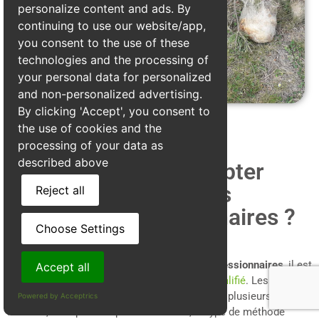
personalize content and ads. By
continuing to use our website/app,
you consent to the use of these
technologies and the processing of
your personal data for personalized
and non-personalized advertising.
By clicking 'Accept', you consent to
the use of cookies and the
processing of your data as
described above
Quels prix faut il compter
pour le traitement des
Reject all
chenilles processionnaires ?
Choose Settings
Pour éliminer efficacement les
chenilles processionnaires
, il est
Accept all
impératif de
faire appel à un professionnel qualifié
. Les tarifs
des traitements à Artas varient en fonction de plusieurs
Powered by Acceptrics
facteurs, tels que la superficie à traiter, le type de méthode