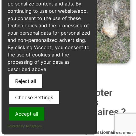
personalize content and ads. By
continuing to use our website/app,
you consent to the use of these
technologies and the processing of
your personal data for personalized
and non-personalized advertising.
By clicking 'Accept', you consent to
the use of cookies and the
processing of your data as
described above
Reject all
Quels prix faut il compter
Choose Settings
pour le traitement des
chenilles processionnaires ?
Accept all
Powered by Acceptrics
Pour éliminer efficacement les
chenilles processionnaires
, il est