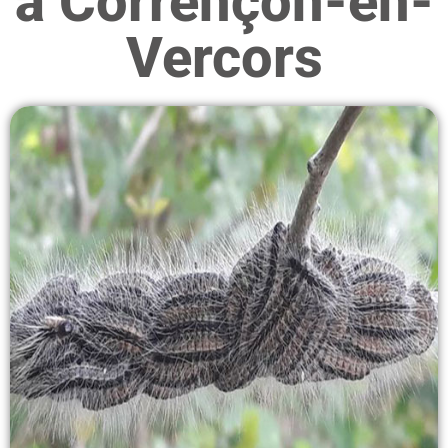
à Corrençon-en-
Vercors