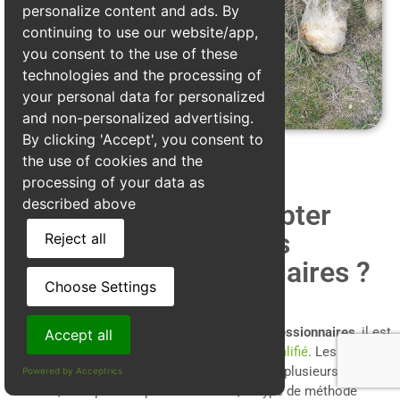
personalize content and ads. By
continuing to use our website/app,
you consent to the use of these
technologies and the processing of
your personal data for personalized
and non-personalized advertising.
By clicking 'Accept', you consent to
the use of cookies and the
processing of your data as
described above
Quels prix faut il compter
pour le traitement des
Reject all
chenilles processionnaires ?
Choose Settings
Pour éliminer efficacement les
chenilles processionnaires
, il est
Accept all
impératif de
faire appel à un professionnel qualifié
. Les tarifs
des traitements à Culin varient en fonction de plusieurs
Powered by Acceptrics
facteurs, tels que la superficie à traiter, le type de méthode