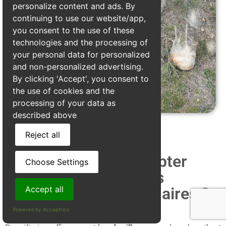
personalize content and ads. By
continuing to use our website/app,
you consent to the use of these
technologies and the processing of
your personal data for personalized
and non-personalized advertising.
By clicking 'Accept', you consent to
the use of cookies and the
processing of your data as
described above
Reject all
Quels prix faut il compter
Choose Settings
pour le traitement des
chenilles processionnaires ?
Accept all
Powered by Acceptrics