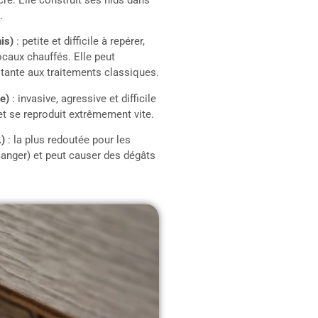
cre. Elle construit ses nids dans
.
is)
: petite et difficile à repérer,
ocaux chauffés. Elle peut
istante aux traitements classiques.
e)
: invasive, agressive et difficile
et se reproduit extrêmement vite.
)
: la plus redoutée pour les
manger) et peut causer des dégâts