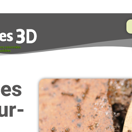
des
ur-