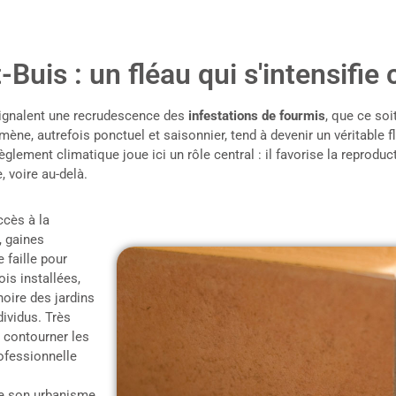
-Buis : un fléau qui s'intensifi
signalent une recrudescence des
infestations de fourmis
, que ce soi
ne, autrefois ponctuel et saisonnier, tend à devenir un véritable fl
glement climatique joue ici un rôle central : il favorise la reproduc
, voire au-delà.
ccès à la
, gaines
 faille pour
is installées,
oire des jardins
ividus. Très
 contourner les
rofessionnelle
 de son urbanisme