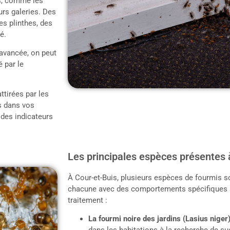
is, comme les
urs galeries. Des
es plinthes, des
é.
 avancée, on peut
 par le
ttirées par les
s dans vos
 des indicateurs
Les principales espèces présentes 
À Cour-et-Buis, plusieurs espèces de fourmis 
chacune avec des comportements spécifiques à
traitement :
La fourmi noire des jardins (Lasius niger