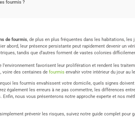
les fourmis ?
ns de fourmis
, de plus en plus fréquentes dans les habitations, les
er abord, leur présence persistante peut rapidement devenir un vé
ectriques, tandis que d’autres forment de vastes colonies difficileme
 l’environnement favorisent leur prolifération et rendent les traite
s, voire des centaines de
fourmis
envahir votre intérieur du jour au 
uoi les fourmis envahissent votre domicile, quels signes doivent vo
rez également les erreurs à ne pas commettre, les différences entr
Buis. Enfin, nous vous présenterons notre approche experte et nos m
implement prévenir les risques, suivez notre guide complet pour g