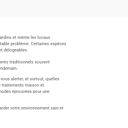
 jardins et même les locaux
ritable problème. Certaines espèces
nt délogeables.
ments traditionnels souvent
lendemain.
us alerter, et surtout, quelles
e traitements maison et
éthodes éprouvées pour une
arder votre environnement sain et