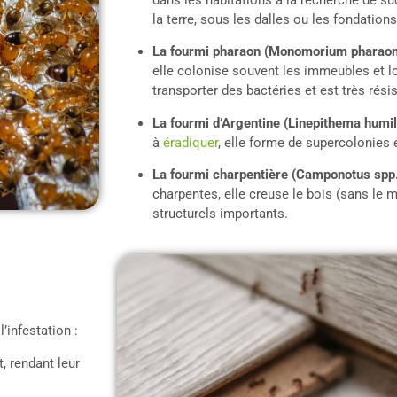
dans les habitations à la recherche de su
la terre, sous les dalles ou les fondations
La fourmi pharaon (Monomorium pharaon
elle colonise souvent les immeubles et l
transporter des bactéries et est très rés
La fourmi d’Argentine (Linepithema humil
à
éradiquer
, elle forme de supercolonies 
La fourmi charpentière (Camponotus spp.
charpentes, elle creuse le bois (sans le 
structurels importants.
’infestation :
t, rendant leur