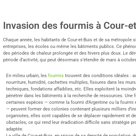
Invasion des fourmis à Cour-et
Chaque année, les habitants de Cour-et-Buis et de sa métropole 
entreprises, les écoles ou même les bâtiments publics. Ce phénomè
des périodes de chaleur prolongée et des hivers plus doux. Le dérè
période d’activité, qui peut désormais s’étendre de mars à octobre
En milieu urbain, les
fourmis
trouvent des conditions idéales : a
nourriture, humidité, cachettes multiples, fissures dans les murs
techniques, fondations affaiblies, etc. Elles exploitent la moindre
pénétrer dans les bâtiments à la recherche de ressources. Une fo
certaines espèces — comme la fourmi d’Argentine ou la fourmi n
— peuvent former des colonies contenant plusieurs milliers d’ind
organisées, elles sont capables de se déplacer rapidement et de
obstacles, ce qui rend leur éradication difficile sans stratégie p
adaptée.
La ville de Cour-et-Buis, en raison de sa densité de population,