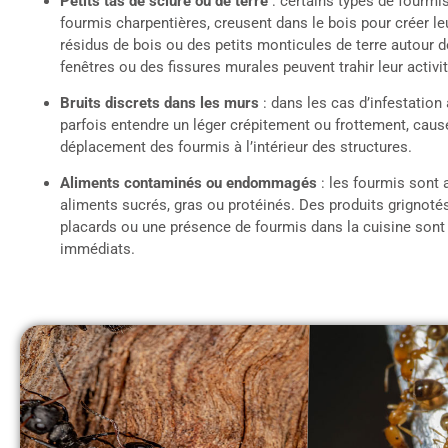
Petits tas de sciure ou de terre
: certains types de fourm
fourmis charpentières, creusent dans le bois pour créer le
résidus de bois ou des petits monticules de terre autour d
fenêtres ou des fissures murales peuvent trahir leur activit
Bruits discrets dans les murs
: dans les cas d’infestation
parfois entendre un léger crépitement ou frottement, causé
déplacement des fourmis à l’intérieur des structures.
Aliments contaminés ou endommagés
: les fourmis sont a
aliments sucrés, gras ou protéinés. Des produits grignoté
placards ou une présence de fourmis dans la cuisine sont
immédiats.