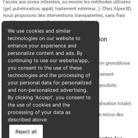
l’accès aux zones infestées, ou encore les méthodes utilisées
(gel, pulvérisation, appât, traitement extérieur…). Chez Alpes3D,
nous proposons des interventions transparentes, sans frais
cachés, avec un excellent rapport qualité/prix.
We use cookies and similar
technologies on our website to
Ce que comprend chaque intervention
enhance your experience and
Chaque intervention d’Alpes3D inclut :
personalize content and ads. By
continuing to use our website/app,
Le
déplacement
dans toute l’agglomération grenobloise
you consent to the use of these
L’analyse du type de nid et de son emplacement
technologies and the processing of
your personal data for personalized
La
destruction complète
du nid avec des produits
and non-personalized advertising.
professionnels agréés
By clicking 'Accept', you consent to
Une
garantie de résultat
(retrait ou neutralisation totale)
the use of cookies and the
processing of your data as
Des
conseils personnalisés
pour éviter un retour des
described above
nuisibles
Reject all