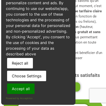
Tarifs transparents et compétitifs
: Nous savons qu’un
personalize content and ads. By
problème de nuisibles peut survenir à tout moment, c’est
continuing to use our website/app,
pourquoi nous avons adopté une
politique tarifaire claire
you consent to the use of these
et transparente
. Nos prix sont adaptés en fonction de
technologies and the processing of
l’
accessibilité du nid
, de
son type
(guêpes ou frelons),
your personal data for personalized
ainsi que des
spécificités de l’intervention
(hauteur,
and non-personalized advertising.
emplacement). Vous obtiendrez un
devis gratuit et sans
By clicking 'Accept', you consent to
engagement
avant toute intervention, vous permettant
ainsi de
planifier et de budgétiser
l’opération en toute
the use of cookies and the
sérénité.
processing of your data as
Grâce à Alpes3D, les habitants de Anjou peuvent bénéficier d’un
described above
service professionnel et fiable pour se débarrasser
Reject all
définitivement des guêpes et frelons.
Plus de 440 avis certifiés de clients satisfaits
Choose Settings
Voir la fiche d'établisement
Accept all
Powered by Acceptrics