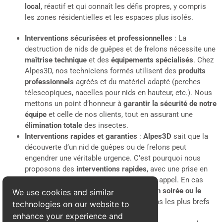
local
, réactif et qui connaît les défis propres, y compris
les zones résidentielles et les espaces plus isolés.
Interventions sécurisées et professionnelles
: La
destruction de nids de guêpes et de frelons nécessite une
maîtrise technique
et des
équipements spécialisés
. Chez
Alpes3D, nos techniciens formés utilisent des
produits
professionnels
agréés et du matériel adapté (perches
télescopiques, nacelles pour nids en hauteur, etc.). Nous
mettons un point d’honneur à
garantir la sécurité de notre
équipe
et celle de nos clients, tout en assurant une
élimination totale
des insectes.
Interventions rapides et garanties
:
Alpes3D
sait que la
découverte d’un nid de guêpes ou de frelons peut
engendrer une véritable urgence. C’est pourquoi nous
proposons des
interventions rapides
, avec une prise en
charge dans les
24 heures
suivant votre appel. En cas
d’urgence, notre équipe peut intervenir
en soirée ou le
We use cookies and similar
weekend
pour assurer votre sécurité dans les plus brefs
technologies on our website to
délais.
enhance your experience and