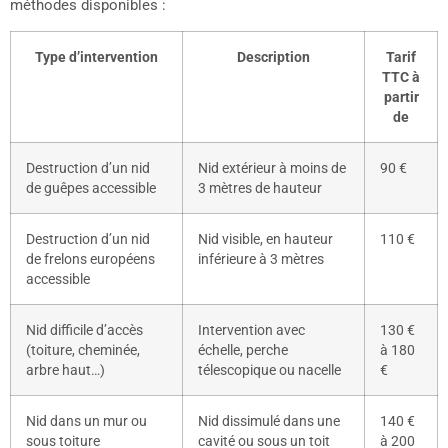
méthodes disponibles :
Type d’intervention
Description
Tarif
TTC à
partir
de
Destruction d’un nid
Nid extérieur à moins de
90 €
de guêpes accessible
3 mètres de hauteur
Destruction d’un nid
Nid visible, en hauteur
110 €
de frelons européens
inférieure à 3 mètres
accessible
Nid difficile d’accès
Intervention avec
130 €
(toiture, cheminée,
échelle, perche
à 180
arbre haut…)
télescopique ou nacelle
€
Nid dans un mur ou
Nid dissimulé dans une
140 €
sous toiture
cavité ou sous un toit
à 200