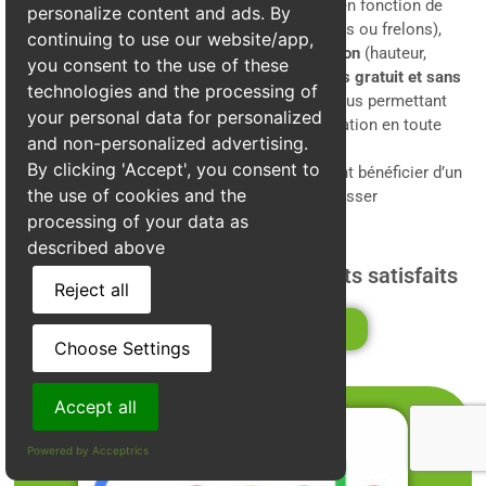
et transparente
. Nos prix sont adaptés en fonction de
personalize content and ads. By
l’
accessibilité du nid
, de
son type
(guêpes ou frelons),
continuing to use our website/app,
ainsi que des
spécificités de l’intervention
(hauteur,
you consent to the use of these
emplacement). Vous obtiendrez un
devis gratuit et sans
technologies and the processing of
engagement
avant toute intervention, vous permettant
your personal data for personalized
ainsi de
planifier et de budgétiser
l’opération en toute
and non-personalized advertising.
sérénité.
By clicking 'Accept', you consent to
Grâce à Alpes3D, les habitants de Claix peuvent bénéficier d’un
the use of cookies and the
service professionnel et fiable pour se débarrasser
définitivement des guêpes et frelons.
processing of your data as
described above
Plus de 440 avis certifiés de clients satisfaits
Reject all
Voir la fiche d'établisement
Choose Settings
Accept all
Powered by Acceptrics