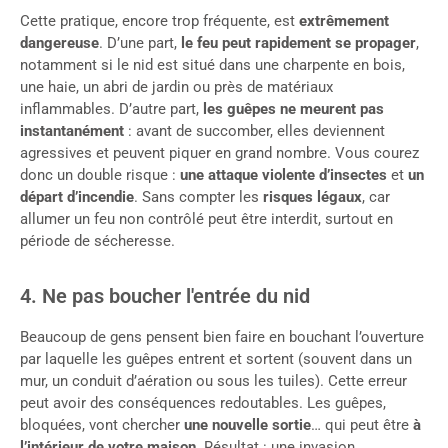
Cette pratique, encore trop fréquente, est
extrêmement
dangereuse
. D’une part,
le feu peut rapidement se propager
,
notamment si le nid est situé dans une charpente en bois,
une haie, un abri de jardin ou près de matériaux
inflammables. D’autre part,
les guêpes ne meurent pas
instantanément
: avant de succomber, elles deviennent
agressives et peuvent piquer en grand nombre. Vous courez
donc un double risque :
une attaque violente d’insectes
et
un
départ d’incendie
. Sans compter les
risques légaux
, car
allumer un feu non contrôlé peut être interdit, surtout en
période de sécheresse.
4. Ne pas boucher l'entrée du nid
Beaucoup de gens pensent bien faire en bouchant l’ouverture
par laquelle les guêpes entrent et sortent (souvent dans un
mur, un conduit d’aération ou sous les tuiles). Cette erreur
peut avoir des conséquences redoutables. Les guêpes,
bloquées, vont chercher
une nouvelle sortie
… qui peut être
à
l’intérieur de votre maison
. Résultat : une invasion