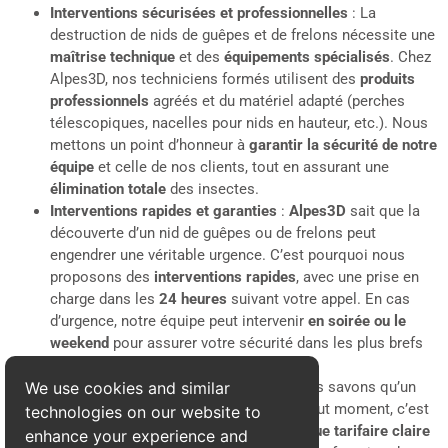
Interventions sécurisées et professionnelles
: La
destruction de nids de guêpes et de frelons nécessite une
maîtrise technique
et des
équipements spécialisés
. Chez
Alpes3D, nos techniciens formés utilisent des
produits
professionnels
agréés et du matériel adapté (perches
télescopiques, nacelles pour nids en hauteur, etc.). Nous
mettons un point d’honneur à
garantir la sécurité de notre
équipe
et celle de nos clients, tout en assurant une
élimination totale
des insectes.
Interventions rapides et garanties
:
Alpes3D
sait que la
découverte d’un nid de guêpes ou de frelons peut
engendrer une véritable urgence. C’est pourquoi nous
proposons des
interventions rapides
, avec une prise en
charge dans les
24 heures
suivant votre appel. En cas
d’urgence, notre équipe peut intervenir
en soirée ou le
weekend
pour assurer votre sécurité dans les plus brefs
délais.
Tarifs transparents et compétitifs
: Nous savons qu’un
We use cookies and similar
problème de nuisibles peut survenir à tout moment, c’est
technologies on our website to
pourquoi nous avons adopté une
politique tarifaire claire
enhance your experience and