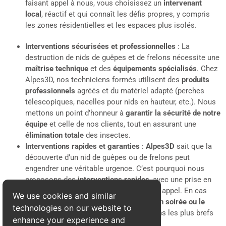
faisant appel à nous, vous choisissez un
intervenant
local
, réactif et qui connaît les défis propres, y compris
les zones résidentielles et les espaces plus isolés.
Interventions sécurisées et professionnelles
: La
destruction de nids de guêpes et de frelons nécessite une
maîtrise technique
et des
équipements spécialisés
. Chez
Alpes3D, nos techniciens formés utilisent des
produits
professionnels
agréés et du matériel adapté (perches
télescopiques, nacelles pour nids en hauteur, etc.). Nous
mettons un point d’honneur à
garantir la sécurité de notre
équipe
et celle de nos clients, tout en assurant une
élimination totale
des insectes.
Interventions rapides et garanties
:
Alpes3D
sait que la
découverte d’un nid de guêpes ou de frelons peut
engendrer une véritable urgence. C’est pourquoi nous
proposons des
interventions rapides
, avec une prise en
charge dans les
24 heures
suivant votre appel. En cas
We use cookies and similar
d’urgence, notre équipe peut intervenir
en soirée ou le
technologies on our website to
weekend
pour assurer votre sécurité dans les plus brefs
enhance your experience and
délais.