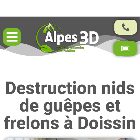
Résultats garantis par contrat
Destruction nids
de guêpes et
frelons à Doissin