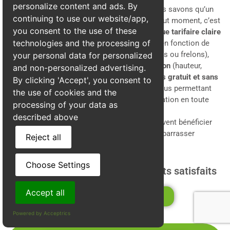
personalize content and ads. By
Tarifs transparents et compétitifs
: Nous savons qu’un
continuing to use our website/app,
problème de nuisibles peut survenir à tout moment, c’est
you consent to the use of these
pourquoi nous avons adopté une
politique tarifaire claire
technologies and the processing of
et transparente
. Nos prix sont adaptés en fonction de
l’
accessibilité du nid
, de
son type
(guêpes ou frelons),
your personal data for personalized
ainsi que des
spécificités de l’intervention
(hauteur,
and non-personalized advertising.
emplacement). Vous obtiendrez un
devis gratuit et sans
By clicking 'Accept', you consent to
engagement
avant toute intervention, vous permettant
the use of cookies and the
ainsi de
planifier et de budgétiser
l’opération en toute
processing of your data as
sérénité.
described above
Grâce à Alpes3D, les habitants de Doissin peuvent bénéficier
d’un service professionnel et fiable pour se débarrasser
Reject all
définitivement des guêpes et frelons.
Choose Settings
Plus de 440 avis certifiés de clients satisfaits
Accept all
Voir la fiche d'établisement
Powered by Acceptrics