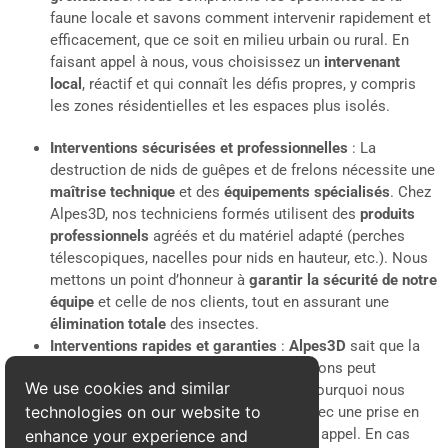
faune locale et savons comment intervenir rapidement et
efficacement, que ce soit en milieu urbain ou rural. En
faisant appel à nous, vous choisissez un
intervenant
local
, réactif et qui connaît les défis propres, y compris
les zones résidentielles et les espaces plus isolés.
Interventions sécurisées et professionnelles
: La
destruction de nids de guêpes et de frelons nécessite une
maîtrise technique
et des
équipements spécialisés
. Chez
Alpes3D, nos techniciens formés utilisent des
produits
professionnels
agréés et du matériel adapté (perches
télescopiques, nacelles pour nids en hauteur, etc.). Nous
mettons un point d’honneur à
garantir la sécurité de notre
équipe
et celle de nos clients, tout en assurant une
élimination totale
des insectes.
Interventions rapides et garanties
:
Alpes3D
sait que la
découverte d’un nid de guêpes ou de frelons peut
We use cookies and similar
engendrer une véritable urgence. C’est pourquoi nous
technologies on our website to
proposons des
interventions rapides
, avec une prise en
charge dans les
24 heures
suivant votre appel. En cas
enhance your experience and