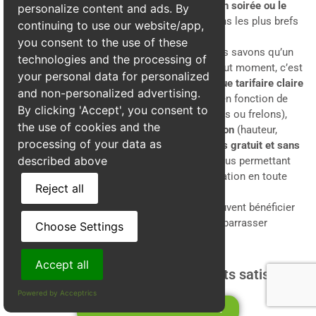
d’urgence, notre équipe peut intervenir
en soirée ou le
personalize content and ads. By
weekend
pour assurer votre sécurité dans les plus brefs
continuing to use our website/app,
délais.
you consent to the use of these
Tarifs transparents et compétitifs
: Nous savons qu’un
technologies and the processing of
problème de nuisibles peut survenir à tout moment, c’est
your personal data for personalized
pourquoi nous avons adopté une
politique tarifaire claire
and non-personalized advertising.
et transparente
. Nos prix sont adaptés en fonction de
By clicking 'Accept', you consent to
l’
accessibilité du nid
, de
son type
(guêpes ou frelons),
the use of cookies and the
ainsi que des
spécificités de l’intervention
(hauteur,
processing of your data as
emplacement). Vous obtiendrez un
devis gratuit et sans
described above
engagement
avant toute intervention, vous permettant
ainsi de
planifier et de budgétiser
l’opération en toute
Reject all
sérénité.
Grâce à Alpes3D, les habitants de Lieudieu peuvent bénéficier
d’un service professionnel et fiable pour se débarrasser
Choose Settings
définitivement des guêpes et frelons.
Accept all
Plus de 440 avis certifiés de clients satisfaits
Powered by Acceptrics
Voir la fiche d'établisement