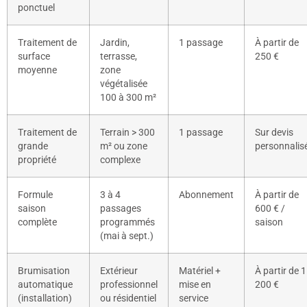
ponctuel
Traitement de
Jardin,
1 passage
À partir de
surface
terrasse,
250 €
moyenne
zone
végétalisée
100 à 300 m²
Traitement de
Terrain > 300
1 passage
Sur devis
grande
m² ou zone
personnalis
propriété
complexe
Formule
3 à 4
Abonnement
À partir de
saison
passages
600 € /
complète
programmés
saison
(mai à sept.)
Brumisation
Extérieur
Matériel +
À partir de 1
automatique
professionnel
mise en
200 €
(installation)
ou résidentiel
service