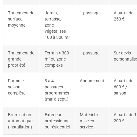
Traitement de
Jardin,
1 passage
À partir de
surface
terrasse,
250 €
moyenne
zone
végétalisée
100 à 300 m²
Traitement de
Terrain > 300
1 passage
Sur devis
grande
m² ou zone
personnalis
propriété
complexe
Formule
3 à 4
Abonnement
À partir de
saison
passages
600 € /
complète
programmés
saison
(mai à sept.)
Brumisation
Extérieur
Matériel +
À partir de 1
automatique
professionnel
mise en
200 €
(installation)
ou résidentiel
service