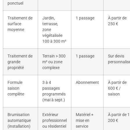
ponctuel
Traitement de
Jardin,
1 passage
À partir de
surface
terrasse,
250 €
moyenne
zone
végétalisée
100 à 300 m²
Traitement de
Terrain > 300
1 passage
Sur devis
grande
m² ou zone
personnalis
propriété
complexe
Formule
3 à 4
Abonnement
À partir de
saison
passages
600 € /
complète
programmés
saison
(mai à sept.)
Brumisation
Extérieur
Matériel +
À partir de 1
automatique
professionnel
mise en
200 €
(installation)
ou résidentiel
service