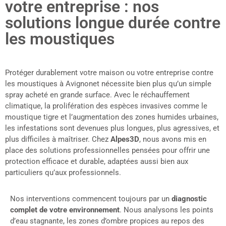
tape de notre intervention consiste
votre entreprise : nos
l'interruption d
ction minutieuse des lieux, menée
moustiques. Nou
solutions longue durée contre
certifié. Nous identifions : Les
larvicide biolog
gnation d’eau (soucoupes, regards,
les moustiques
thuringiensis is
écupérateurs, etc.) Les lieux de ponte
l’homme, les ani
l’œil non averti Les zones d’ombre, de
dans les eaux s
ense, ou propices au repos des
empêche les lar
Protéger durablement votre maison ou votre entreprise contre
dultes Les signes d'infestation du
adultes et rédui
les moustiques à Avignonet nécessite bien plus qu’un simple
gre (zones diurnes, regroupement en
les premiers jou
spray acheté en grande surface. Avec le réchauffement
...) Grâce à cette phase
climatique, la prolifération des espèces invasives comme le
, nous adaptons notre plan d’action
ation précise de vos espaces, qu’ils
moustique tigre et l’augmentation des zones humides urbaines,
ntiels ou professionnels.
les infestations sont devenues plus longues, plus agressives, et
plus difficiles à maîtriser. Chez
Alpes3D
, nous avons mis en
place des solutions professionnelles pensées pour offrir une
protection efficace et durable, adaptées aussi bien aux
particuliers qu’aux professionnels.
Nos interventions commencent toujours par un
diagnostic
complet de votre environnement
. Nous analysons les points
d’eau stagnante, les zones d’ombre propices au repos des