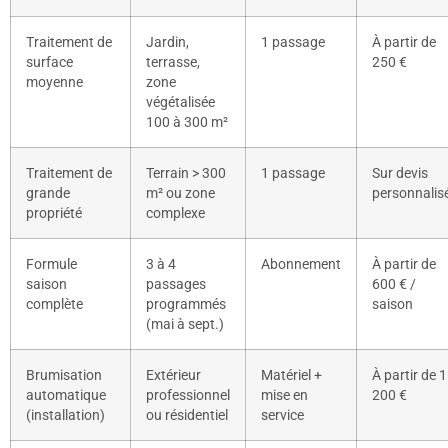
Traitement de
Jardin,
1 passage
À partir de
surface
terrasse,
250 €
moyenne
zone
végétalisée
100 à 300 m²
Traitement de
Terrain > 300
1 passage
Sur devis
grande
m² ou zone
personnalis
propriété
complexe
Formule
3 à 4
Abonnement
À partir de
saison
passages
600 € /
complète
programmés
saison
(mai à sept.)
Brumisation
Extérieur
Matériel +
À partir de 1
automatique
professionnel
mise en
200 €
(installation)
ou résidentiel
service