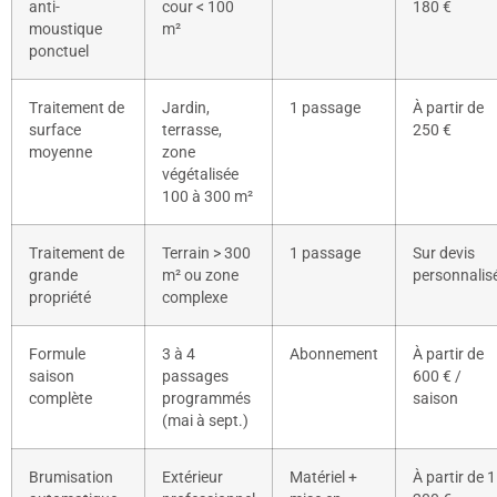
anti-
cour < 100
180 €
moustique
m²
ponctuel
Traitement de
Jardin,
1 passage
À partir de
surface
terrasse,
250 €
moyenne
zone
végétalisée
100 à 300 m²
Traitement de
Terrain > 300
1 passage
Sur devis
grande
m² ou zone
personnalis
propriété
complexe
Formule
3 à 4
Abonnement
À partir de
saison
passages
600 € /
complète
programmés
saison
(mai à sept.)
Brumisation
Extérieur
Matériel +
À partir de 1