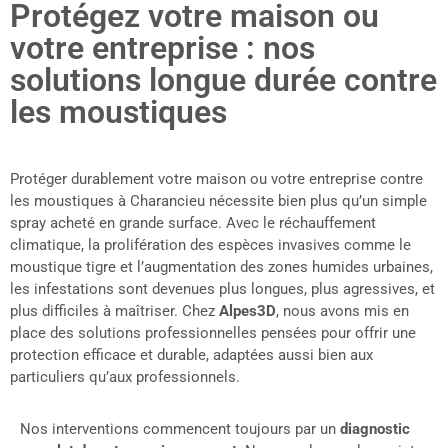
Protégez votre maison ou
Le cœur d
mière étape de notre intervention consiste
votre entreprise : nos
l'interru
 inspection minutieuse des lieux, menée
moustiqu
solutions longue durée contre
 expert certifié. Nous identifions : Les
larvicide
de stagnation d’eau (soucoupes, regards,
les moustiques
thuringie
ères, récupérateurs, etc.) Les lieux de ponte
l’homme, 
bles à l’œil non averti Les zones d’ombre, de
dans les 
tion dense, ou propices au repos des
empêche 
Protéger durablement votre maison ou votre entreprise contre
ques adultes Les signes d'infestation du
adultes e
les moustiques à Charancieu nécessite bien plus qu’un simple
que tigre (zones diurnes, regroupement en
les premi
spray acheté en grande surface. Avec le réchauffement
 urbain...) Grâce à cette phase
climatique, la prolifération des espèces invasives comme le
rvation, nous adaptons notre plan d’action
onfiguration précise de vos espaces, qu’ils
moustique tigre et l’augmentation des zones humides urbaines,
 résidentiels ou professionnels.
les infestations sont devenues plus longues, plus agressives, et
plus difficiles à maîtriser. Chez
Alpes3D
, nous avons mis en
place des solutions professionnelles pensées pour offrir une
protection efficace et durable, adaptées aussi bien aux
particuliers qu’aux professionnels.
Nos interventions commencent toujours par un
diagnostic