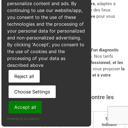
personalize content and ads. By
Alpes3D
, nous proposons
des devis sur mesure
, adaptés à
chaque situation, après une inspection gratuite des lieux.
continuing to use our website/app,
Toutefois, voici une
fourchette de prix indicative
pour vous
you consent to the use of these
donner un ordre d’idée :
technologies and the processing of
your personal data for personalized
and non-personalized advertising.
Un tarif transparent, sans surprise
By clicking 'Accept', you consent to
Chez Alpes3D, chaque intervention fait l’objet
d’un diagnostic
the use of cookies and the
gratuit
et
d’un devis détaillé
, sans frais cachés. Nos tarifs
processing of your data as
comprennent
la main-d’œuvre, le matériel professionnel, et les
described above
garanties de résultat
. Nous nous engageons à vous proposer
la
solution la plus adaptée à votre problématique et à votre
Reject all
budget
.
Choose Settings
Les tarifs moyens de traitements contre les
punaises de lit à Choranche
Accept all
Type
Description de la
Tarif
Powered by Acceptrics
d’intervention
prestation
indicatif