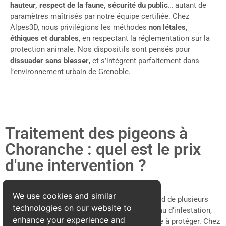
hauteur, respect de la faune, sécurité du public
… autant de
paramètres maîtrisés par notre équipe certifiée. Chez
Alpes3D, nous privilégions les méthodes
non létales,
éthiques et durables
, en respectant la réglementation sur la
protection animale. Nos dispositifs sont pensés pour
dissuader sans blesser
, et s’intègrent parfaitement dans
l’environnement urbain de Grenoble.
Traitement des pigeons à
Choranche : quel est le prix
d'une intervention ?
We use cookies and similar
Le coût d’un dépigeonnage à Choranche dépend de plusieurs
technologies on our website to
facteurs : la configuration du bâtiment, le niveau d’infestation,
enhance your experience and
les techniques à mettre en œuvre, et la surface à protéger. Chez