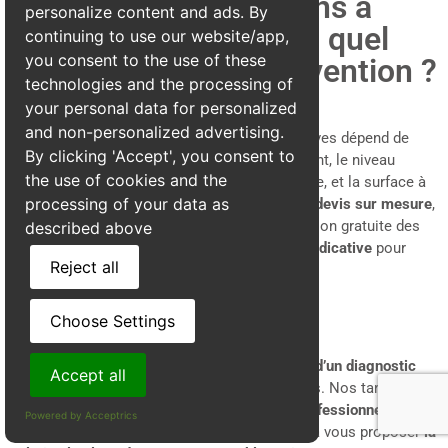
Traitement des pigeons à
personalize content and ads. By
Cornillon-en-Trièves : quel
continuing to use our website/app,
you consent to the use of these
est le prix d'une intervention ?
technologies and the processing of
your personal data for personalized
and non-personalized advertising.
Le coût d’un dépigeonnage à Cornillon-en-Trièves dépend de
By clicking 'Accept', you consent to
plusieurs facteurs : la configuration du bâtiment, le niveau
the use of cookies and the
d’infestation, les techniques à mettre en œuvre, et la surface à
processing of your data as
protéger. Chez
Alpes3D
, nous proposons
des devis sur mesure
,
adaptés à chaque situation, après une inspection gratuite des
described above
lieux. Toutefois, voici une
fourchette de prix indicative
pour
Reject all
vous donner un ordre d’idée :
Choose Settings
Un tarif transparent, sans surprise
Chez Alpes3D, chaque intervention fait l’objet
d’un diagnostic
Accept all
gratuit
et
d’un devis détaillé
, sans frais cachés. Nos tarifs
comprennent
la main-d’œuvre, le matériel professionnel, et les
Powered by Acceptrics
garanties de résultat
. Nous nous engageons à vous proposer
la