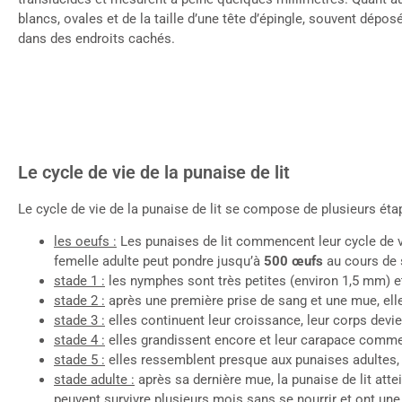
blancs, ovales et de la taille d’une tête d’épingle, souvent dépo
dans des endroits cachés.
Le cycle de vie de la punaise de lit
Le cycle de vie de la punaise de lit se compose de plusieurs éta
les oeufs :
Les punaises de lit commencent leur cycle de 
femelle adulte peut pondre jusqu’à
500 œufs
au cours de 
stade 1 :
les nymphes sont très petites (environ 1,5 mm) et t
stade 2 :
après une première prise de sang et une mue, ell
stade 3 :
elles continuent leur croissance, leur corps devien
stade 4 :
elles grandissent encore et leur carapace commen
stade 5 :
elles ressemblent presque aux punaises adultes, 
stade adulte :
après sa dernière mue, la punaise de lit atte
peuvent survivre plusieurs mois sans se nourrir et ont u