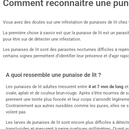
Comment reconnaitre une punai
Vous avez des doutes sur une infestation de punaises de lit chez 
La première chose à savoir est que la punaise de lit est un paras
pour être sur de détecter une infestation.
Les punaises de lit sont des parasites nocturnes difficiles à repér
certains signes permettent d’identifier leur présence et d’agir rap
A quoi ressemble une punaise de lit ?
Les punaises de lit adultes mesurent entre
4 et 7 mm de long
et
ovale, aplati et de couleur brun-rouge. Après s’être nourries de s
prennent une teinte plus foncée et leur corps s’arrondit légèrem
Contrairement aux autres nuisibles comme les puces, elles ne s
volent pas.
Les larves de punaises de lit sont encore plus difficiles à détecte
translucides et mesurent à peine quelques millimètres. Quant au