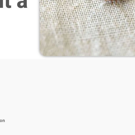
it à
hon