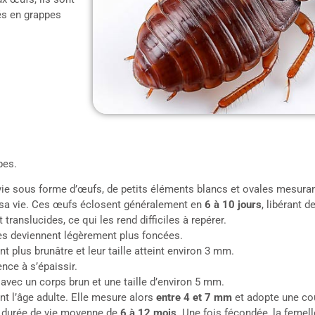
sés en grappes
pes.
vie sous forme d’œufs, de petits éléments blancs et ovales mesura
sa vie. Ces œufs éclosent généralement en
6 à 10 jours
, libérant 
ranslucides, ce qui les rend difficiles à repérer.
es deviennent légèrement plus foncées.
t plus brunâtre et leur taille atteint environ 3 mm.
ce à s’épaissir.
avec un corps brun et une taille d’environ 5 mm.
int l’âge adulte. Elle mesure alors
entre 4 et 7 mm
et adopte une cou
ne durée de vie moyenne de
6 à 12 mois
. Une fois fécondée, la feme