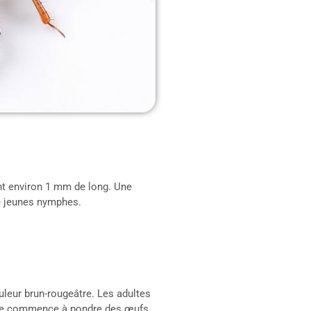
nt environ 1 mm de long. Une
de jeunes nymphes.
leur brun-rougeâtre. Les adultes
lle commence à pondre des œufs,