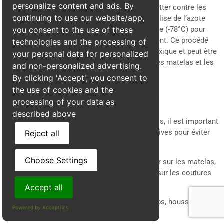
personalize content and ads. By
Le froid extrême est une autre solution pour lutter contre les
continuing to use our website/app,
punaises de lit. Le traitement par cryogénie utilise de l’azote
liquide ou du CO2 à une température très basse (-78°C) pour
you consent to the use of these
congeler et détruire les insectes instantanément. Ce procédé
technologies and the processing of
est intéressant car il ne laisse aucun résidu toxique et peut être
your personal data for personalized
appliqué sur des surfaces sensibles comme les matelas et les
and non-personalized advertising.
tissus d’ameublement.
By clicking 'Accept', you consent to
the use of cookies and the
Traitement mécanique et préventif
processing of your data as
described above
En complément des traitements professionnels, il est important
d’adopter des mesures mécaniques et préventives pour éviter
Reject all
une nouvelle infestation :
Choose Settings
Aspiration régulière
: Passez l’aspirateur sur les matelas,
les plinthes et les meubles en insistant sur les coutures
et les fissures.
Accept all
Lavage à haute température
: Lavez draps, housses et
Powered by Acceptrics
vêtements infestés à 60°C minimum.