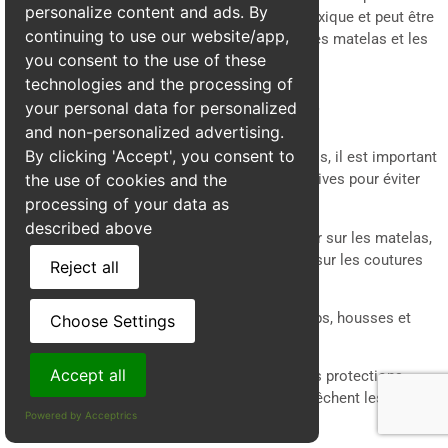
personalize content and ads. By
est intéressant car il ne laisse aucun résidu toxique et peut être
continuing to use our website/app,
appliqué sur des surfaces sensibles comme les matelas et les
you consent to the use of these
tissus d’ameublement.
technologies and the processing of
your personal data for personalized
Traitement mécanique et préventif
and non-personalized advertising.
By clicking 'Accept', you consent to
En complément des traitements professionnels, il est important
the use of cookies and the
d’adopter des mesures mécaniques et préventives pour éviter
une nouvelle infestation :
processing of your data as
described above
Aspiration régulière
: Passez l’aspirateur sur les matelas,
les plinthes et les meubles en insistant sur les coutures
Reject all
et les fissures.
Lavage à haute température
: Lavez draps, housses et
Choose Settings
vêtements infestés à 60°C minimum.
Accept all
Utilisation d’housses anti-punaises
: Ces protections
spéciales pour matelas et oreillers empêchent les
Powered by Acceptrics
insectes de s’y loger.