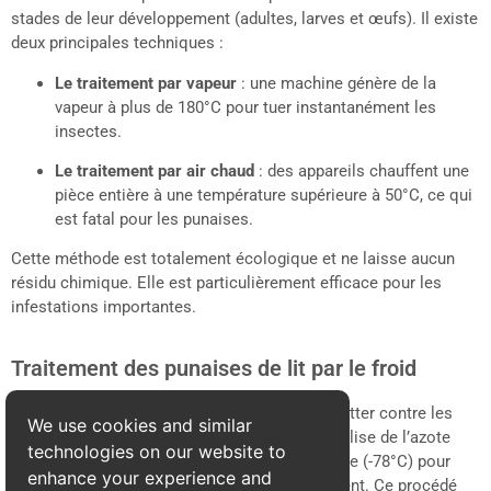
stades de leur développement (adultes, larves et œufs). Il existe
deux principales techniques :
Le traitement par vapeur
: une machine génère de la
vapeur à plus de 180°C pour tuer instantanément les
insectes.
Le traitement par air chaud
: des appareils chauffent une
pièce entière à une température supérieure à 50°C, ce qui
est fatal pour les punaises.
Cette méthode est totalement écologique et ne laisse aucun
résidu chimique. Elle est particulièrement efficace pour les
infestations importantes.
Traitement des punaises de lit par le froid
Le froid extrême est une autre solution pour lutter contre les
We use cookies and similar
punaises de lit. Le traitement par cryogénie utilise de l’azote
technologies on our website to
liquide ou du CO2 à une température très basse (-78°C) pour
enhance your experience and
congeler et détruire les insectes instantanément. Ce procédé