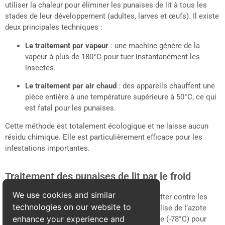
utiliser la chaleur pour éliminer les punaises de lit à tous les
stades de leur développement (adultes, larves et œufs). Il existe
deux principales techniques :
Le traitement par vapeur
: une machine génère de la
vapeur à plus de 180°C pour tuer instantanément les
insectes.
Le traitement par air chaud
: des appareils chauffent une
pièce entière à une température supérieure à 50°C, ce qui
est fatal pour les punaises.
Cette méthode est totalement écologique et ne laisse aucun
résidu chimique. Elle est particulièrement efficace pour les
infestations importantes.
Traitement des punaises de lit par le froid
We use cookies and similar
Le froid extrême est une autre solution pour lutter contre les
technologies on our website to
punaises de lit. Le traitement par cryogénie utilise de l’azote
enhance your experience and
liquide ou du CO2 à une température très basse (-78°C) pour