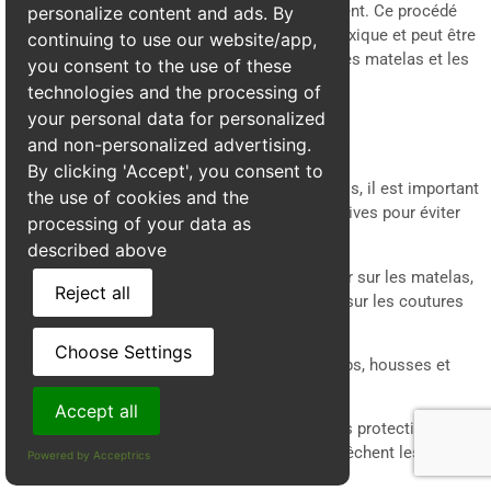
congeler et détruire les insectes instantanément. Ce procédé
personalize content and ads. By
est intéressant car il ne laisse aucun résidu toxique et peut être
continuing to use our website/app,
appliqué sur des surfaces sensibles comme les matelas et les
you consent to the use of these
tissus d’ameublement.
technologies and the processing of
your personal data for personalized
Traitement mécanique et préventif
and non-personalized advertising.
By clicking 'Accept', you consent to
En complément des traitements professionnels, il est important
the use of cookies and the
d’adopter des mesures mécaniques et préventives pour éviter
processing of your data as
une nouvelle infestation :
described above
Aspiration régulière
: Passez l’aspirateur sur les matelas,
Reject all
les plinthes et les meubles en insistant sur les coutures
et les fissures.
Choose Settings
Lavage à haute température
: Lavez draps, housses et
vêtements infestés à 60°C minimum.
Accept all
Utilisation d’housses anti-punaises
: Ces protections
spéciales pour matelas et oreillers empêchent les
Powered by Acceptrics
insectes de s’y loger.