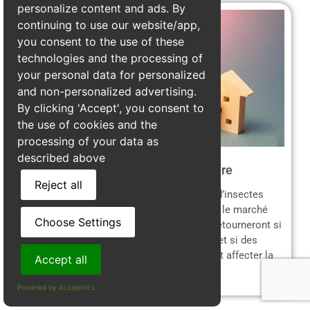
personalize content and ads. By
continuing to use our website/app,
you consent to the use of these
technologies and the processing of
your personal data for personalized
and non-personalized advertising.
By clicking 'Accept', you consent to
the use of cookies and the
processing of your data as
described above
Perte de valeur immobilière
Reject all
Une maison avec une
charpente infestée
d’insectes
xylophages verra sa valeur dégringoler sur le marché
Choose Settings
immobilier. Les acheteurs potentiels se détourneront si
des signes d’infestation sont découverts, et si des
réparations sont nécessaires, cela pourrait affecter la
Accept all
vente.
Powered by Acceptrics