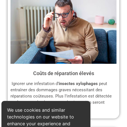
Coûts de réparation élevés
Ignorer une infestation d’
insectes xylophages
peut
entraîner des dommages graves nécessitant des
réparations coûteuses. Plus l’infestation est détectée
tardivement, plus les travaux de rénovation seront
complexes et onéreux.
We use cookies and similar
technologies on our website to
enhance your experience and