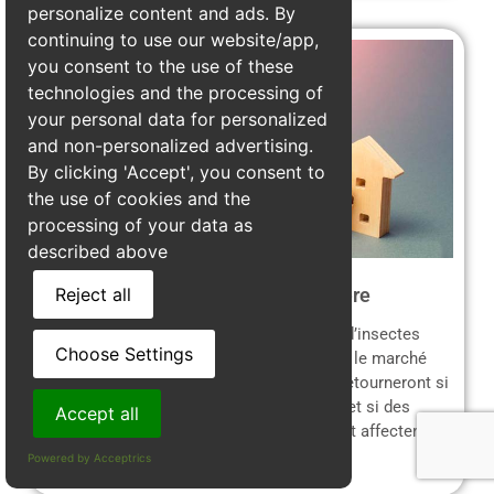
personalize content and ads. By
continuing to use our website/app,
you consent to the use of these
technologies and the processing of
your personal data for personalized
and non-personalized advertising.
By clicking 'Accept', you consent to
the use of cookies and the
processing of your data as
described above
Perte de valeur immobilière
Reject all
Une maison avec une
charpente infestée
d’insectes
Choose Settings
xylophages verra sa valeur dégringoler sur le marché
immobilier. Les acheteurs potentiels se détourneront si
des signes d’infestation sont découverts, et si des
Accept all
réparations sont nécessaires, cela pourrait affecter la
vente.
Powered by Acceptrics