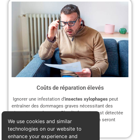
Coûts de réparation élevés
Ignorer une infestation d’
insectes xylophages
peut
entraîner des dommages graves nécessitant des
réparations coûteuses. Plus l’infestation est détectée
tardivement, plus les travaux de rénovation seront
We use cookies and similar
complexes et onéreux.
technologies on our website to
enhance your experience and