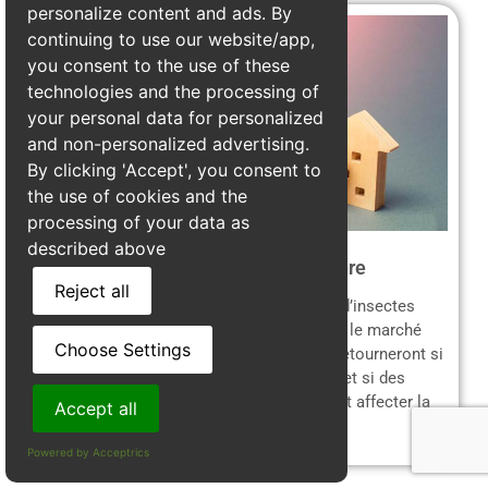
personalize content and ads. By
continuing to use our website/app,
you consent to the use of these
technologies and the processing of
your personal data for personalized
and non-personalized advertising.
By clicking 'Accept', you consent to
the use of cookies and the
processing of your data as
described above
Perte de valeur immobilière
Reject all
Une maison avec une
charpente infestée
d’insectes
xylophages verra sa valeur dégringoler sur le marché
Choose Settings
immobilier. Les acheteurs potentiels se détourneront si
des signes d’infestation sont découverts, et si des
réparations sont nécessaires, cela pourrait affecter la
Accept all
vente.
Powered by Acceptrics