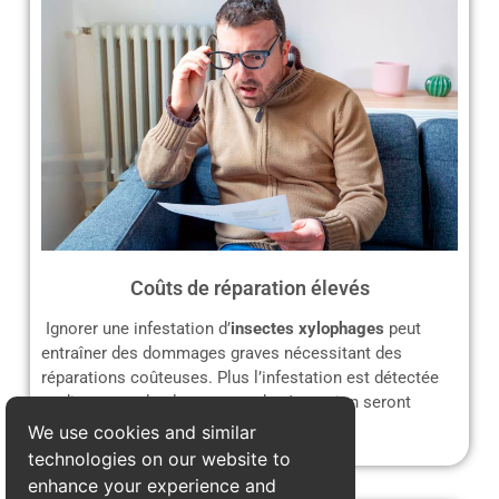
Coûts de réparation élevés
Ignorer une infestation d’
insectes xylophages
peut
entraîner des dommages graves nécessitant des
réparations coûteuses. Plus l’infestation est détectée
tardivement, plus les travaux de rénovation seront
complexes et onéreux.
We use cookies and similar
technologies on our website to
enhance your experience and