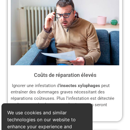
Coûts de réparation élevés
Ignorer une infestation d’
insectes xylophages
peut
entraîner des dommages graves nécessitant des
réparations coûteuses. Plus l’infestation est détectée
tardivement, plus les travaux de rénovation seront
complexes et onéreux.
We use cookies and similar
technologies on our website to
enhance your experience and