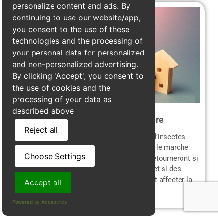
personalize content and ads. By
continuing to use our website/app,
you consent to the use of these
technologies and the processing of
your personal data for personalized
and non-personalized advertising.
By clicking 'Accept', you consent to
the use of cookies and the
processing of your data as
described above
Perte de valeur immobilière
Reject all
Une maison avec une
charpente infestée
d’insectes
xylophages verra sa valeur dégringoler sur le marché
Choose Settings
immobilier. Les acheteurs potentiels se détourneront si
des signes d’infestation sont découverts, et si des
réparations sont nécessaires, cela pourrait affecter la
Accept all
vente.
Powered by Acceptrics